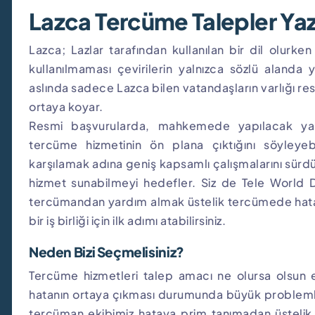
Lazca Tercüme Talepler Yaz
Lazca; Lazlar tarafından kullanılan bir dil olurk
kullanılmaması çevirilerin yalnızca sözlü alanda
aslında sadece Lazca bilen vatandaşların varlığı res
ortaya koyar.
Resmi başvurularda, mahkemede yapılacak yanı
tercüme hizmetinin ön plana çıktığını söyleyebi
karşılamak adına geniş kapsamlı çalışmalarını sürd
hizmet sunabilmeyi hedefler. Siz de Tele World 
tercümandan yardım almak üstelik tercümede hatas
bir iş birliği için ilk adımı atabilirsiniz.
Neden Bizi Seçmelisiniz?
Tercüme hizmetleri talep amacı ne olursa olsun 
hatanın ortaya çıkması durumunda büyük probleml
tercüman ekibimiz hataya prim tanımadan üstelik 