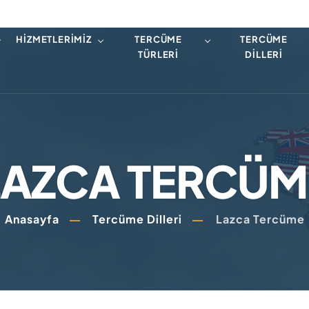
HIZMETLERIMIZ
TERCÜME
TERCÜME
TÜRLERI
DILLERI
LAZCA TERCÜM
Anasayfa
Tercüme Dilleri
Lazca Tercüme