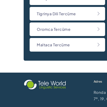
Tigrinya Dili Tercüme
Oromca Tercüme
Maltaca Tercüme
Adres
Ronda 
7º, 19