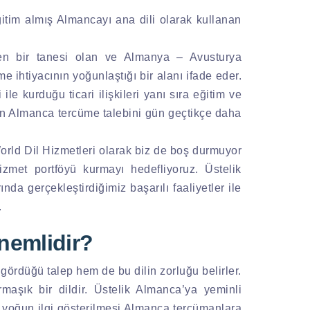
itim almış Almancayı ana dili olarak kullanan
den bir tanesi olan ve Almanya – Avusturya
e ihtiyacının yoğunlaştığı bir alanı ifade eder.
e kurduğu ticari ilişkileri yanı sıra eğitim ve
ın Almanca tercüme talebini gün geçtikçe daha
rld Dil Hizmetleri olarak biz de boş durmuyor
zmet portföyü kurmayı hedefliyoruz. Üstelik
a gerçekleştirdiğimiz başarılı faaliyetler ile
.
emlidir?
ördüğü talep hem de bu dilin zorluğu belirler.
aşık bir dildir. Üstelik Almanca’ya yeminli
 yoğun ilgi gösterilmesi Almanca tercümanlara