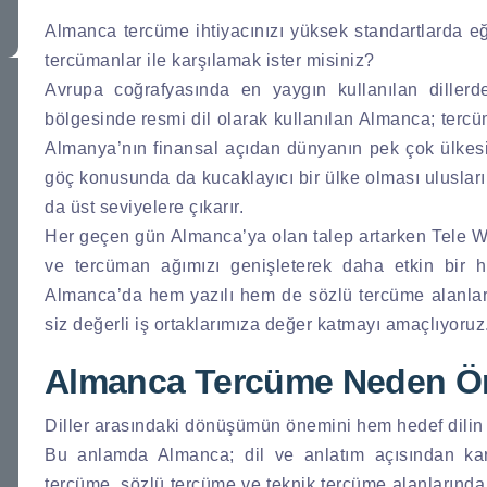
Almanca tercüme ihtiyacınızı yüksek standartlarda eğ
tercümanlar ile karşılamak ister misiniz?
Avrupa coğrafyasında en yaygın kullanılan diller
bölgesinde resmi dil olarak kullanılan Almanca; tercüm
Almanya’nın finansal açıdan dünyanın pek çok ülkesi il
göç konusunda da kucaklayıcı bir ülke olması uluslar
da üst seviyelere çıkarır.
Her geçen gün Almanca’ya olan talep artarken Tele Wo
ve tercüman ağımızı genişleterek daha etkin bir hi
Almanca’da hem yazılı hem de sözlü tercüme alanlarınd
siz değerli iş ortaklarımıza değer katmayı amaçlıyoruz
Almanca Tercüme Neden Ön
Diller arasındaki dönüşümün önemini hem hedef dilin g
Bu anlamda Almanca; dil ve anlatım açısından karm
tercüme, sözlü tercüme ve teknik tercüme alanlarında