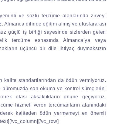
yeminli ve sözlü tercüme alanlarında zirveyi
z. Almanca dilinde eğitim almış ve uluslararası
z güçlü iş birliği sayesinde sizlerden gelen
Üstelik tercüme esnasında Almanca’ya veya
akların üçüncü bir dile ihtiyaç duymaksızın
 kalite standartlarından da ödün vermiyoruz.
me büromuzda son okuma ve kontrol süreçlerini
irerek olası aksaklıkların önüne geçiyoruz.
rcüme hizmeti veren tercümanların alanındaki
p ederek kaliteden ödün vermemeyi en önemli
text][/vc_column][/vc_row]