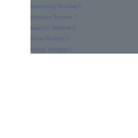
İspanyolca Tercüme
Bretonca Tercüme
Nepalce Tercüme
Oriya Tercüme
Hintçe Tercüme