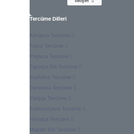
İletişim
Tercüme Dilleri
Almanca Tercüme
Tayca Tercüme
Peştuca Tercüme
Tigrinya Dili Tercüme
Svahilice Tercüme
Tayvanca Tercüme
Yidişçe Tercüme
Endonezyaca Tercüme
Hırvatça Tercüme
Magahi Dili Tercüme