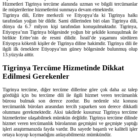
Hizmetleri Tigrinya tercüme alanında uzman ve bilgili tercümanlar
ile müşterilerine hizmetlerini sunmaya devam etmektedir.
Tigrinya dili, Eritre merkezli ve Etiyopya’da ki Tigrinya halkı
tarafından yoğun bir dildir. Sami dillerinden biri olan Tigrinya dili,
dünya da 6.7 milyon kişi tarafından konuşulmaktadır. Tigrinya,
Etiyopya’nın Tigrinya bölgesinde yoğun bir şekilde konuşulmak ile
birlikte Eritre’nin de resmi dilidir. İsrail’de yaşamını sürdüren
Etiyopya kökenli kişiler de Tigrinya diline hakimdir. Tigrinya dili ile
ilgili ilk örneklere Etiyopya’nın güney bölgesinde bulunmuş olup
13.yüzyıla aittir.
Tigrinya Tercüme Hizmetinde Dikkat
Edilmesi Gerekenler
Tigrinya tercüme, diğer tercüme dillerine göre çok daha az talep
gördüğü için bu tercüme dili ile ilgili hizmet veren tercümanlık
bürosu bulmak son derece zordur. Bu nedenle söz konusu
tercümanlık büroları arasından tercih yaparken son derece dikkatli
olunması gerekmektedir. Aksi takdirde kusursuz Tigrinya tercüme
hizmetlerine ulaşabilmek mümkün değildir. Tigrinya tercüme dilinde
hizmet veren tercümanlık bürolarının geçmişini ve geçmişte yaptığı
işleri araştırmanızda fayda vardır. Bu sayede başarılı ve kaliteli işler
ortaya koyup koymadığını anlayabilmeniz mümkündür.