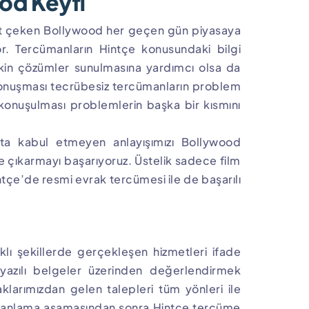
od Keyfi
at çeken Bollywood her geçen gün piyasaya
yor. Tercümanların Hintçe konusundaki bilgi
etkin çözümler sunulmasına yardımcı olsa da
 konuşması tecrübesiz tercümanların problem
ı konuşulması problemlerin başka bir kısmını
ta kabul etmeyen anlayışımızı Bollywood
eye çıkarmayı başarıyoruz. Üstelik sadece film
ntçe’de resmi evrak tercümesi ile de başarılı
rklı şekillerde gerçekleşen hizmetleri ifade
 yazılı belgeler üzerinden değerlendirmek
aklarımızdan gelen talepleri tüm yönleri ile
. Planlama aşamasından sonra Hintçe tercüme