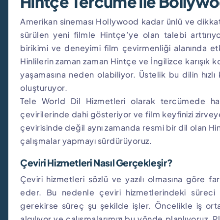
Hintçe Tercüme ile Bollywo
Amerikan sineması Hollywood kadar ünlü ve dikk
sürülen yeni filmle Hintçe’ye olan talebi arttırı
birikimi ve deneyimi film çevirmenliği alanında 
Hinlilerin zaman zaman Hintçe ve İngilizce karışık
yaşamasına neden olabiliyor. Üstelik bu dilin hızl
oluşturuyor.
Tele World Dil Hizmetleri olarak tercümede ha
çevirilerinde dahi gösteriyor ve film keyfinizi zirv
çevirisinde değil aynı zamanda resmi bir dil olan Hi
çalışmalar yapmayı sürdürüyoruz.
Çeviri Hizmetleri Nasıl Gerçekleşir?
Çeviri hizmetleri sözlü ve yazılı olmasına göre fa
eder. Bu nedenle çeviri hizmetlerindeki süreci
gerekirse süreç şu şekilde işler. Öncelikle iş ort
algılıyor ve çalışmalarımızı bu yönde planlıyoruz