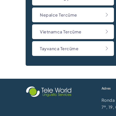
Nepalce Tercüme
Vietnamca Tercüme
Tayvanca Tercüme
Adres
Ronda 
7º, 19